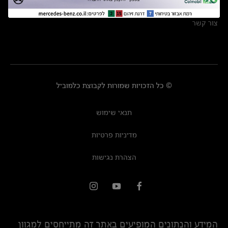
מרכזי שירות
צור קשר
© כל הזכויות שמורות לקבוצת כלמוביל
תנאי שימוש
מדיניות פרטיות
הצהרת נגישות
המידע והנתונים המופיעים באתר זה מתייחסים למגוון