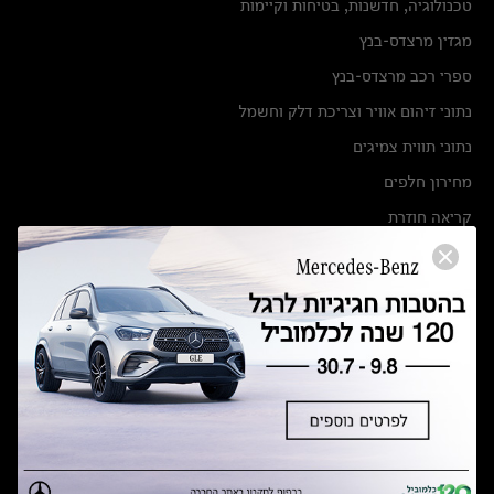
טכנולוגיה, חדשנות, בטיחות וקיימות
מגזין מרצדס-בנץ
ספרי רכב מרצדס-בנץ
נתוני זיהום אוויר וצריכת דלק וחשמל
נתוני תווית צמיגים
מחירון חלפים
קריאה חוזרת
הודעה על הטבות לרכבי מרצדס בהסדר פשרה בתצ 56447-02-19
הסדר פשרה בתצ 56447-02-19
תקנון ימי מכירות 120 לכלמוביל
מצאו אותנו
אולמות תצוגה