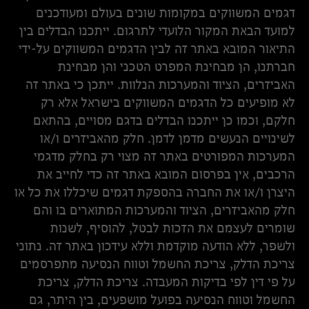
דגמים המשווקים במקומות שונים בעולם ומעודכנים
למועד הבאת המקור הלועדי לתרגום. ייתכנו הבדלים בין
התיאור המובא באתר זה לבין הדגמים המשווקים על-ידי
חברתנו, הן מבחינת המפרט הטכני והן מבחינת
האביזרים, הציוד והמערכות הנלוות. ייתכן כי באתר זה
לא מופיעים כל הדגמים המשווקים בישראל אלא רק
חלקם, וכמו כן ייתכנו הבדלים בדגם מסויים, בהתאם
לשינויים הנעשים מדמן לדמן. חלק מהאביזרים ו/או
המערכות המפורטים באתר זה מצוי רק בחלק מדגמי
הרכבים, אין בפרסום המובא באתר זה כדי לחייב את
היצרן ו/או את החברה בהספקת דגמים שיכללו את כל או
חלק מהאביזרים, הציוד והמערכות המתוארים בו והם
שומרים לעצמם את הזכות לבטל, להוסיף, לשנות
ולשפר, ללא הודעה מוקדמת וללא עידכון באתר זה. נתוני
צריכת הדלק, צריכת החשמל וטווח הנסיעה מתפרסמים
על פי דין לפי בדיקות המעבדה. צריכת הדלק, צריכת
החשמל וטווח הנסיעה בפועל מושפעים, בין היתר, גם