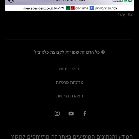
מרכזי שירות
צור קשר
© כל הזכויות שמורות לקבוצת כלמוביל
תנאי שימוש
מדיניות פרטיות
הצהרת נגישות
המידע והנתונים המופיעים באתר זה מתייחסים למגוון