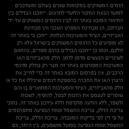
דגמים המשווקים במקומות שונים בעולם ומעודכנים
למועד הבאת המקור הלועדי לתרגום. ייתכנו הבדלים בין
התיאור המובא באתר זה לבין הדגמים המשווקים על-ידי
חברתנו, הן מבחינת המפרט הטכני והן מבחינת
האביזרים, הציוד והמערכות הנלוות. ייתכן כי באתר זה
לא מופיעים כל הדגמים המשווקים בישראל אלא רק
חלקם, וכמו כן ייתכנו הבדלים בדגם מסויים, בהתאם
לשינויים הנעשים מדמן לדמן. חלק מהאביזרים ו/או
המערכות המפורטים באתר זה מצוי רק בחלק מדגמי
הרכבים, אין בפרסום המובא באתר זה כדי לחייב את
היצרן ו/או את החברה בהספקת דגמים שיכללו את כל או
חלק מהאביזרים, הציוד והמערכות המתוארים בו והם
שומרים לעצמם את הזכות לבטל, להוסיף, לשנות
ולשפר, ללא הודעה מוקדמת וללא עידכון באתר זה. נתוני
צריכת הדלק, צריכת החשמל וטווח הנסיעה מתפרסמים
על פי דין לפי בדיקות המעבדה. צריכת הדלק, צריכת
החשמל וטווח הנסיעה בפועל מושפעים, בין היתר, גם