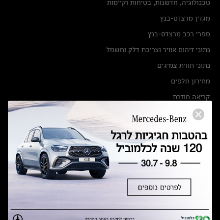
טכנולוגיה, חדשנות, בטיחות וקיימות
מגזין מרצדס-בנץ
ספרי רכב מרצדס-בנץ
נתוני זיהום אוויר וצריכת דלק וחשמל
נתוני תווית צמיגים
מחירון חלפים
קריאה חוזרת
הודעה על הטבות לרכבי מרצדס בהסדר פשרה בתצ 56447-02-19
הסדר פשרה בתצ 56447-02-19
תקנון ימי מכירות 120 לכלמוביל
מצאו אותנו
אולמות תצוגה