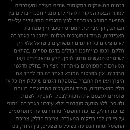
דגמים המשווקים במקומות שונים בעולם ומעודכנים
למועד הבאת המקור הלועדי לתרגום. ייתכנו הבדלים בין
התיאור המובא באתר זה לבין הדגמים המשווקים על-ידי
חברתנו, הן מבחינת המפרט הטכני והן מבחינת
האביזרים, הציוד והמערכות הנלוות. ייתכן כי באתר זה
לא מופיעים כל הדגמים המשווקים בישראל אלא רק
חלקם, וכמו כן ייתכנו הבדלים בדגם מסויים, בהתאם
לשינויים הנעשים מדמן לדמן. חלק מהאביזרים ו/או
המערכות המפורטים באתר זה מצוי רק בחלק מדגמי
הרכבים, אין בפרסום המובא באתר זה כדי לחייב את
היצרן ו/או את החברה בהספקת דגמים שיכללו את כל או
חלק מהאביזרים, הציוד והמערכות המתוארים בו והם
שומרים לעצמם את הזכות לבטל, להוסיף, לשנות
ולשפר, ללא הודעה מוקדמת וללא עידכון באתר זה. נתוני
צריכת הדלק, צריכת החשמל וטווח הנסיעה מתפרסמים
על פי דין לפי בדיקות המעבדה. צריכת הדלק, צריכת
החשמל וטווח הנסיעה בפועל מושפעים, בין היתר, גם