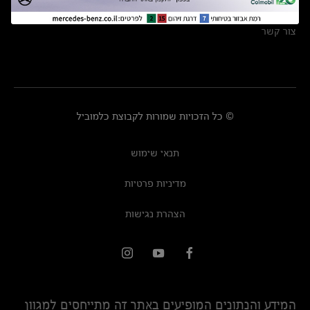
מרכזי שירות
צור קשר
© כל הזכויות שמורות לקבוצת כלמוביל
תנאי שימוש
מדיניות פרטיות
הצהרת נגישות
המידע והנתונים המופיעים באתר זה מתייחסים למגוון