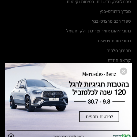
טכנולוגיה, חדשנות, בטיחות וקיימות
מגזין מרצדס-בנץ
ספרי רכב מרצדס-בנץ
נתוני זיהום אוויר וצריכת דלק וחשמל
נתוני תווית צמיגים
מחירון חלפים
קריאה חוזרת
הודעה על הטבות לרכבי מרצדס בהסדר פשרה בתצ 56447-02-19
הסדר פשרה בתצ 56447-02-19
תקנון ימי מכירות 120 לכלמוביל
מצאו אותנו
אולמות תצוגה