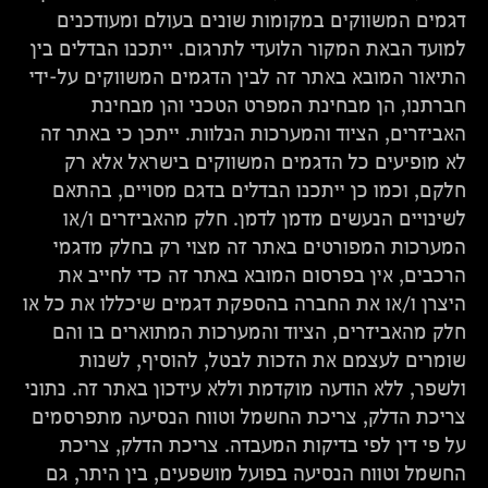
דגמים המשווקים במקומות שונים בעולם ומעודכנים
למועד הבאת המקור הלועדי לתרגום. ייתכנו הבדלים בין
התיאור המובא באתר זה לבין הדגמים המשווקים על-ידי
חברתנו, הן מבחינת המפרט הטכני והן מבחינת
האביזרים, הציוד והמערכות הנלוות. ייתכן כי באתר זה
לא מופיעים כל הדגמים המשווקים בישראל אלא רק
חלקם, וכמו כן ייתכנו הבדלים בדגם מסויים, בהתאם
לשינויים הנעשים מדמן לדמן. חלק מהאביזרים ו/או
המערכות המפורטים באתר זה מצוי רק בחלק מדגמי
הרכבים, אין בפרסום המובא באתר זה כדי לחייב את
היצרן ו/או את החברה בהספקת דגמים שיכללו את כל או
חלק מהאביזרים, הציוד והמערכות המתוארים בו והם
שומרים לעצמם את הזכות לבטל, להוסיף, לשנות
ולשפר, ללא הודעה מוקדמת וללא עידכון באתר זה. נתוני
צריכת הדלק, צריכת החשמל וטווח הנסיעה מתפרסמים
על פי דין לפי בדיקות המעבדה. צריכת הדלק, צריכת
החשמל וטווח הנסיעה בפועל מושפעים, בין היתר, גם