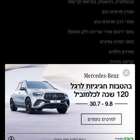
טכנולוגיה, חדשנות, בטיחות וקיימות
מגזין מרצדס-בנץ
ספרי רכב מרצדס-בנץ
נתוני זיהום אוויר וצריכת דלק וחשמל
נתוני תווית צמיגים
מחירון חלפים
קריאה חוזרת
הודעה על הטבות לרכבי מרצדס בהסדר פשרה בתצ 56447-02-19
הסדר פשרה בתצ 56447-02-19
תקנון ימי מכירות 120 לכלמוביל
מצאו אותנו
אולמות תצוגה