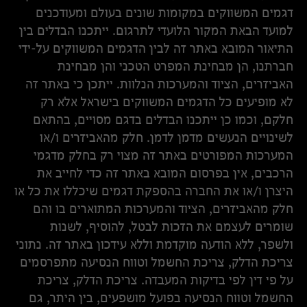
דגמים המשווקים במקומות שונים בעולם ומעודכנים
למועד הבאת המקור הלועדי לתרגום. ייתכנו הבדלים בין
התיאור המובא באתר זה לבין הדגמים המשווקים על-ידי
חברתנו, הן מבחינת המפרט הטכני והן מבחינת
האביזרים, הציוד והמערכות הנלוות. ייתכן כי באתר זה
לא מופיעים כל הדגמים המשווקים בישראל אלא רק
חלקם, וכמו כן ייתכנו הבדלים בדגם מסויים, בהתאם
לשינויים הנעשים מדמן לדמן. חלק מהאביזרים ו/או
המערכות המפורטים באתר זה מצוי רק בחלק מדגמי
הרכבים, אין בפרסום המובא באתר זה כדי לחייב את
היצרן ו/או את החברה בהספקת דגמים שיכללו את כל או
חלק מהאביזרים, הציוד והמערכות המתוארים בו והם
שומרים לעצמם את הזכות לבטל, להוסיף, לשנות
ולשפר, ללא הודעה מוקדמת וללא עידכון באתר זה. נתוני
צריכת הדלק, צריכת החשמל וטווח הנסיעה מתפרסמים
על פי דין לפי בדיקות המעבדה. צריכת הדלק, צריכת
החשמל וטווח הנסיעה בפועל מושפעים, בין היתר, גם