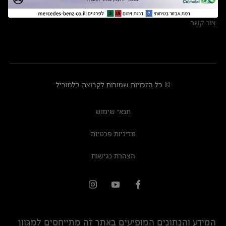
מרכזי שירות
צור קשר
© כל הזכויות שמורות לקבוצת כלמוביל
תנאי שימוש
מדיניות פרטיות
הצהרת נגישות
המידע והנתונים המופיעים באתר זה מתייחסים למגוון