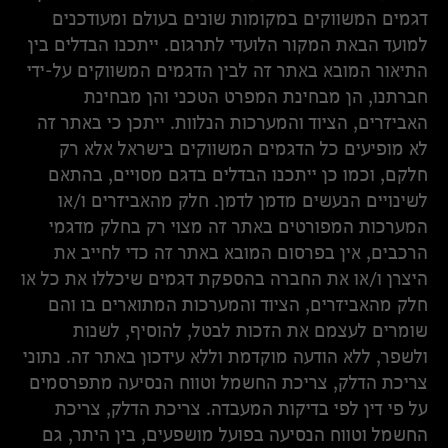
דגמים המשווקים במקומות שונים בעולם ומעודכנים
למועד הבאת המקור הלועדי לתרגום. ייתכנו הבדלים בין
התיאור המובא באתר זה לבין הדגמים המשווקים על-ידי
חברתנו, הן מבחינת המפרט הטכני והן מבחינת
האביזרים, הציוד והמערכות הנלוות. ייתכן כי באתר זה
לא מופיעים כל הדגמים המשווקים בישראל אלא רק
חלקם, וכמו כן ייתכנו הבדלים בדגם מסויים, בהתאם
לשינויים הנעשים מדמן לדמן. חלק מהאביזרים ו/או
המערכות המפורטים באתר זה מצוי רק בחלק מדגמי
הרכבים, אין בפרסום המובא באתר זה כדי לחייב את
היצרן ו/או את החברה בהספקת דגמים שיכללו את כל או
חלק מהאביזרים, הציוד והמערכות המתוארים בו והם
שומרים לעצמם את הזכות לבטל, להוסיף, לשנות
ולשפר, ללא הודעה מוקדמת וללא עידכון באתר זה. נתוני
צריכת הדלק, צריכת החשמל וטווח הנסיעה מתפרסמים
על פי דין לפי בדיקות המעבדה. צריכת הדלק, צריכת
החשמל וטווח הנסיעה בפועל מושפעים, בין היתר, גם