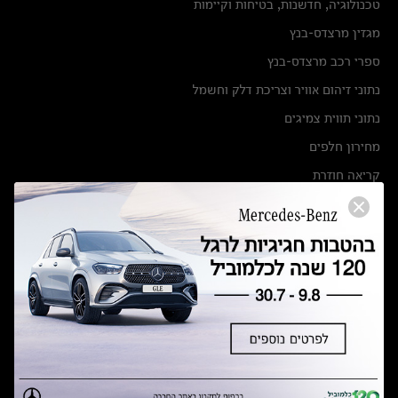
טכנולוגיה, חדשנות, בטיחות וקיימות
מגזין מרצדס-בנץ
ספרי רכב מרצדס-בנץ
נתוני זיהום אוויר וצריכת דלק וחשמל
נתוני תווית צמיגים
מחירון חלפים
קריאה חוזרת
הודעה על הטבות לרכבי מרצדס בהסדר פשרה בתצ 56447-02-19
הסדר פשרה בתצ 56447-02-19
תקנון ימי מכירות 120 לכלמוביל
מצאו אותנו
אולמות תצוגה