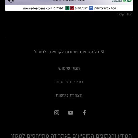
מרכזי שירות
צור קשר
© כל הזכויות שמורות לקבוצת כלמוביל
תנאי שימוש
מדיניות פרטיות
הצהרת נגישות
המידע והנתונים המופיעים באתר זה מתייחסים למגוון