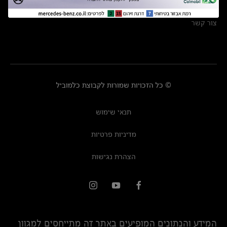
מרכזי שירות
צור קשר
© כל הזכויות שמורות לקבוצת כלמוביל
תנאי שימוש
מדיניות פרטיות
הצהרת נגישות
המידע והנתונים המופיעים באתר זה מתייחסים למגוון