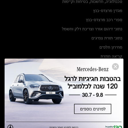
טכנולוגיה, חדשנות, בטיחות וקיימות
מגזין מרצדס-בנץ
ספרי רכב מרצדס-בנץ
נתוני זיהום אוויר וצריכת דלק וחשמל
נתוני תווית צמיגים
מחירון חלפים
קריאה חוזרת
הודעה על הטבות לרכבי מרצדס בהסדר פשרה בתצ 56447-02-19
הסדר פשרה בתצ 56447-02-19
תקנון ימי מכירות 120 לכלמוביל
מצאו אותנו
אולמות תצוגה