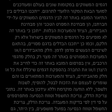
דגמים המשווקים במקומות שונים בעולם ומעודכנים
למועד הבאת המקור הלועדי לתרגום. ייתכנו הבדלים בין
התיאור המובא באתר זה לבין הדגמים המשווקים על-ידי
חברתנו, הן מבחינת המפרט הטכני והן מבחינת
האביזרים, הציוד והמערכות הנלוות. ייתכן כי באתר זה
לא מופיעים כל הדגמים המשווקים בישראל אלא רק
חלקם, וכמו כן ייתכנו הבדלים בדגם מסויים, בהתאם
לשינויים הנעשים מדמן לדמן. חלק מהאביזרים ו/או
המערכות המפורטים באתר זה מצוי רק בחלק מדגמי
הרכבים, אין בפרסום המובא באתר זה כדי לחייב את
היצרן ו/או את החברה בהספקת דגמים שיכללו את כל או
חלק מהאביזרים, הציוד והמערכות המתוארים בו והם
שומרים לעצמם את הזכות לבטל, להוסיף, לשנות
ולשפר, ללא הודעה מוקדמת וללא עידכון באתר זה. נתוני
צריכת הדלק, צריכת החשמל וטווח הנסיעה מתפרסמים
על פי דין לפי בדיקות המעבדה. צריכת הדלק, צריכת
החשמל וטווח הנסיעה בפועל מושפעים, בין היתר, גם