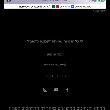
מרכזי שירות
צור קשר
© כל הזכויות שמורות לקבוצת כלמוביל
תנאי שימוש
מדיניות פרטיות
הצהרת נגישות
המידע והנתונים המופיעים באתר זה מתייחסים למגוון