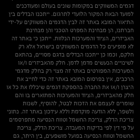
דגמים המשווקים במקומות שונים בעולם ומעודכנים
למועד הבאת המקור הלועדי לתרגום. ייתכנו הבדלים בין
התיאור המובא באתר זה לבין הדגמים המשווקים על-ידי
חברתנו, הן מבחינת המפרט הטכני והן מבחינת
האביזרים, הציוד והמערכות הנלוות. ייתכן כי באתר זה
לא מופיעים כל הדגמים המשווקים בישראל אלא רק
חלקם, וכמו כן ייתכנו הבדלים בדגם מסויים, בהתאם
לשינויים הנעשים מדמן לדמן. חלק מהאביזרים ו/או
המערכות המפורטים באתר זה מצוי רק בחלק מדגמי
הרכבים, אין בפרסום המובא באתר זה כדי לחייב את
היצרן ו/או את החברה בהספקת דגמים שיכללו את כל או
חלק מהאביזרים, הציוד והמערכות המתוארים בו והם
שומרים לעצמם את הזכות לבטל, להוסיף, לשנות
ולשפר, ללא הודעה מוקדמת וללא עידכון באתר זה. נתוני
צריכת הדלק, צריכת החשמל וטווח הנסיעה מתפרסמים
על פי דין לפי בדיקות המעבדה. צריכת הדלק, צריכת
החשמל וטווח הנסיעה בפועל מושפעים, בין היתר, גם