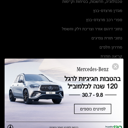
טכנולוגיה, חדשנות, בטיחות וקיימות
מגזין מרצדס-בנץ
ספרי רכב מרצדס-בנץ
נתוני זיהום אוויר וצריכת דלק וחשמל
נתוני תווית צמיגים
מחירון חלפים
קריאה חוזרת
הודעה על הטבות לרכבי מרצדס בהסדר פשרה בתצ 56447-02-19
הסדר פשרה בתצ 56447-02-19
תקנון ימי מכירות 120 לכלמוביל
מצאו אותנו
אולמות תצוגה