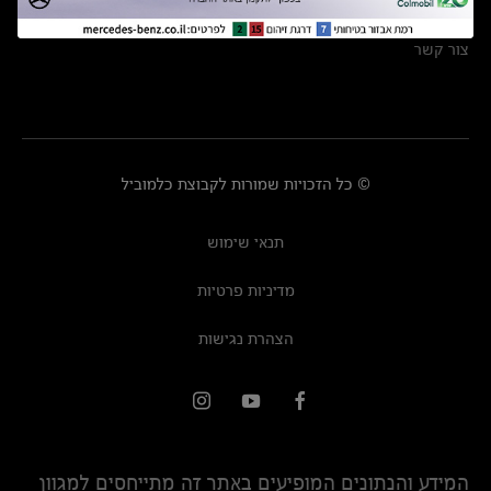
מרכזי שירות
צור קשר
© כל הזכויות שמורות לקבוצת כלמוביל
תנאי שימוש
מדיניות פרטיות
הצהרת נגישות
המידע והנתונים המופיעים באתר זה מתייחסים למגוון