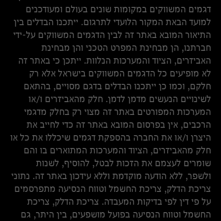
דגמים המשווקים במקומות שונים בעולם ומעודכנים
למועד הבאת המקור הלועדי לתרגום. ייתכנו הבדלים בין
התיאור המובא באתר זה לבין הדגמים המשווקים על-ידי
חברתנו, הן מבחינת המפרט הטכני והן מבחינת
האביזרים, הציוד והמערכות הנלוות. ייתכן כי באתר זה
לא מופיעים כל הדגמים המשווקים בישראל אלא רק
חלקם, וכמו כן ייתכנו הבדלים בדגם מסויים, בהתאם
לשינויים הנעשים מדמן לדמן. חלק מהאביזרים ו/או
המערכות המפורטים באתר זה מצוי רק בחלק מדגמי
הרכבים, אין בפרסום המובא באתר זה כדי לחייב את
היצרן ו/או את החברה בהספקת דגמים שיכללו את כל או
חלק מהאביזרים, הציוד והמערכות המתוארים בו והם
שומרים לעצמם את הזכות לבטל, להוסיף, לשנות
ולשפר, ללא הודעה מוקדמת וללא עידכון באתר זה. נתוני
צריכת הדלק, צריכת החשמל וטווח הנסיעה מתפרסמים
על פי דין לפי בדיקות המעבדה. צריכת הדלק, צריכת
החשמל וטווח הנסיעה בפועל מושפעים, בין היתר, גם