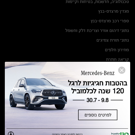
טכנולוגיה, חדשנות, בטיחות וקיימות
מגזין מרצדס-בנץ
ספרי רכב מרצדס-בנץ
נתוני זיהום אוויר וצריכת דלק וחשמל
נתוני תווית צמיגים
מחירון חלפים
קריאה חוזרת
הודעה על הטבות לרכבי מרצדס בהסדר פשרה בתצ 56447-02-19
הסדר פשרה בתצ 56447-02-19
תקנון ימי מכירות 120 לכלמוביל
מצאו אותנו
אולמות תצוגה