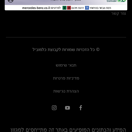
מרכזי שירות
צור קשר
© כל הזכויות שמורות לקבוצת כלמוביל
תנאי שימוש
מדיניות פרטיות
הצהרת נגישות
המידע והנתונים המופיעים באתר זה מתייחסים למגוון