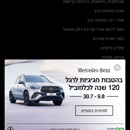
טכנולוגיה, חדשנות, בטיחות וקיימות
מגזין מרצדס-בנץ
ספרי רכב מרצדס-בנץ
נתוני זיהום אוויר וצריכת דלק וחשמל
נתוני תווית צמיגים
מחירון חלפים
קריאה חוזרת
הודעה על הטבות לרכבי מרצדס בהסדר פשרה בתצ 56447-02-19
הסדר פשרה בתצ 56447-02-19
תקנון ימי מכירות 120 לכלמוביל
מצאו אותנו
אולמות תצוגה