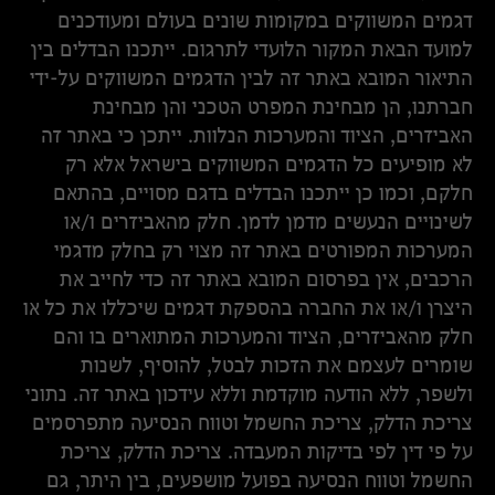
דגמים המשווקים במקומות שונים בעולם ומעודכנים
למועד הבאת המקור הלועדי לתרגום. ייתכנו הבדלים בין
התיאור המובא באתר זה לבין הדגמים המשווקים על-ידי
חברתנו, הן מבחינת המפרט הטכני והן מבחינת
האביזרים, הציוד והמערכות הנלוות. ייתכן כי באתר זה
לא מופיעים כל הדגמים המשווקים בישראל אלא רק
חלקם, וכמו כן ייתכנו הבדלים בדגם מסויים, בהתאם
לשינויים הנעשים מדמן לדמן. חלק מהאביזרים ו/או
המערכות המפורטים באתר זה מצוי רק בחלק מדגמי
הרכבים, אין בפרסום המובא באתר זה כדי לחייב את
היצרן ו/או את החברה בהספקת דגמים שיכללו את כל או
חלק מהאביזרים, הציוד והמערכות המתוארים בו והם
שומרים לעצמם את הזכות לבטל, להוסיף, לשנות
ולשפר, ללא הודעה מוקדמת וללא עידכון באתר זה. נתוני
צריכת הדלק, צריכת החשמל וטווח הנסיעה מתפרסמים
על פי דין לפי בדיקות המעבדה. צריכת הדלק, צריכת
החשמל וטווח הנסיעה בפועל מושפעים, בין היתר, גם