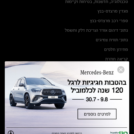
טכנולוגיה, חדשנות, בטיחות וקיימות
מגזין מרצדס-בנץ
ספרי רכב מרצדס-בנץ
נתוני זיהום אוויר וצריכת דלק וחשמל
נתוני תווית צמיגים
מחירון חלפים
קריאה חוזרת
הודעה על הטבות לרכבי מרצדס בהסדר פשרה בתצ 56447-02-19
הסדר פשרה בתצ 56447-02-19
תקנון ימי מכירות 120 לכלמוביל
מצאו אותנו
אולמות תצוגה