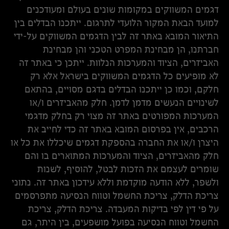
דגמים המשווקים במקומות שונים בעולם ומעודכנים
למועד הבאת המקור הלועדי לתרגום. ייתכנו הבדלים בין
התיאור המובא באתר זה לבין הדגמים המשווקים על-ידי
חברתנו, הן מבחינת המפרט הטכני והן מבחינת
האביזרים, הציוד והמערכות הנלוות. ייתכן כי באתר זה
לא מופיעים כל הדגמים המשווקים בישראל אלא רק
חלקם, וכמו כן ייתכנו הבדלים בדגם מסויים, בהתאם
לשינויים הנעשים מדמן לדמן. חלק מהאביזרים ו/או
המערכות המפורטים באתר זה מצוי רק בחלק מדגמי
הרכבים, אין בפרסום המובא באתר זה כדי לחייב את
היצרן ו/או את החברה בהספקת דגמים שיכללו את כל או
חלק מהאביזרים, הציוד והמערכות המתוארים בו והם
שומרים לעצמם את הזכות לבטל, להוסיף, לשנות
ולשפר, ללא הודעה מוקדמת וללא עידכון באתר זה. נתוני
צריכת הדלק, צריכת החשמל וטווח הנסיעה מתפרסמים
על פי דין לפי בדיקות המעבדה. צריכת הדלק, צריכת
החשמל וטווח הנסיעה בפועל מושפעים, בין היתר, גם