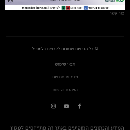
מרכזי שירות
צור קשר
© כל הזכויות שמורות לקבוצת כלמוביל
תנאי שימוש
מדיניות פרטיות
הצהרת נגישות
המידע והנתונים המופיעים באתר זה מתייחסים למגוון