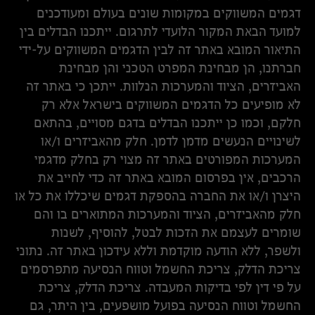
דגמים המשווקים במקומות שונים בעולם ומעודכנים
למועד הבאת המקור הלועדי לתרגום. ייתכנו הבדלים בין
התיאור המובא באתר זה לבין הדגמים המשווקים על-ידי
חברתנו, הן מבחינת המפרט הטכני והן מבחינת
האביזרים, הציוד והמערכות הנלוות. ייתכן כי באתר זה
לא מופיעים כל הדגמים המשווקים בישראל אלא רק
חלקם, וכמו כן ייתכנו הבדלים בדגם מסויים, בהתאם
לשינויים הנעשים מדמן לדמן. חלק מהאביזרים ו/או
המערכות המפורטים באתר זה מצוי רק בחלק מדגמי
הרכבים, אין בפרסום המובא באתר זה כדי לחייב את
היצרן ו/או את החברה בהספקת דגמים שיכללו את כל או
חלק מהאביזרים, הציוד והמערכות המתוארים בו והם
שומרים לעצמם את הזכות לבטל, להוסיף, לשנות
ולשפר, ללא הודעה מוקדמת וללא עידכון באתר זה. נתוני
צריכת הדלק, צריכת החשמל וטווח הנסיעה מתפרסמים
על פי דין לפי בדיקות המעבדה. צריכת הדלק, צריכת
החשמל וטווח הנסיעה בפועל מושפעים, בין היתר, גם