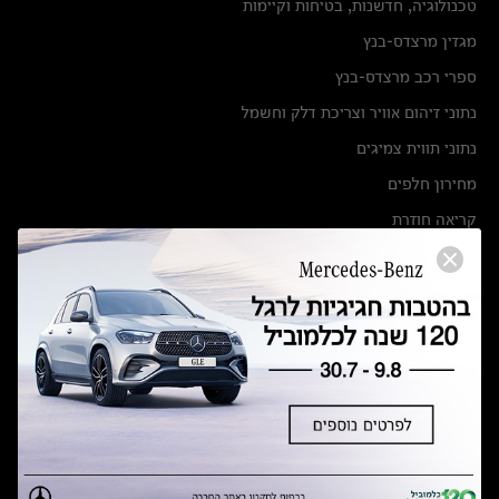
טכנולוגיה, חדשנות, בטיחות וקיימות
מגזין מרצדס-בנץ
ספרי רכב מרצדס-בנץ
נתוני זיהום אוויר וצריכת דלק וחשמל
נתוני תווית צמיגים
מחירון חלפים
קריאה חוזרת
הודעה על הטבות לרכבי מרצדס בהסדר פשרה בתצ 56447-02-19
הסדר פשרה בתצ 56447-02-19
תקנון ימי מכירות 120 לכלמוביל
מצאו אותנו
אולמות תצוגה