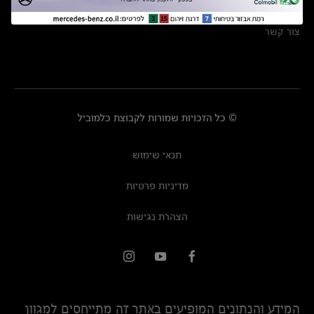
מרכזי שירות
צור קשר
© כל הזכויות שמורות לקבוצת כלמוביל
תנאי שימוש
מדיניות פרטיות
הצהרת נגישות
המידע והנתונים המופיעים באתר זה מתייחסים למגוון