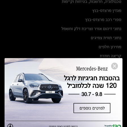
טכנולוגיה, חדשנות, בטיחות וקיימות
מגזין מרצדס-בנץ
ספרי רכב מרצדס-בנץ
נתוני זיהום אוויר וצריכת דלק וחשמל
נתוני תווית צמיגים
מחירון חלפים
קריאה חוזרת
הודעה על הטבות לרכבי מרצדס בהסדר פשרה בתצ 56447-02-19
הסדר פשרה בתצ 56447-02-19
תקנון ימי מכירות 120 לכלמוביל
מצאו אותנו
אולמות תצוגה