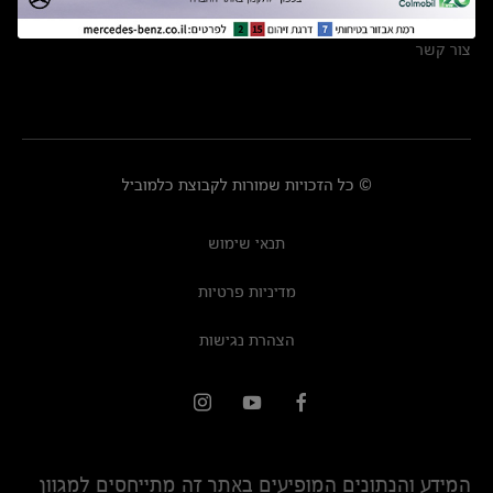
מרכזי שירות
צור קשר
© כל הזכויות שמורות לקבוצת כלמוביל
תנאי שימוש
מדיניות פרטיות
הצהרת נגישות
המידע והנתונים המופיעים באתר זה מתייחסים למגוון