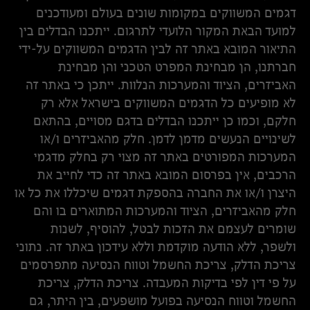
דגמים המשווקים במקומות שונים בעולם ומעודכנים
למועד הבאת המקור הלועדי לתרגום. ייתכנו הבדלים בין
התיאור המובא באתר זה לבין הדגמים המשווקים על-ידי
חברתנו, הן מבחינת המפרט הטכני והן מבחינת
האביזרים, הציוד והמערכות הנלוות. ייתכן כי באתר זה
לא מופיעים כל הדגמים המשווקים בישראל אלא רק
חלקם, וכמו כן ייתכנו הבדלים בדגם מסויים, בהתאם
לשינויים הנעשים מדמן לדמן. חלק מהאביזרים ו/או
המערכות המפורטים באתר זה מצוי רק בחלק מדגמי
הרכבים, אין בפרסום המובא באתר זה כדי לחייב את
היצרן ו/או את החברה בהספקת דגמים שיכללו את כל או
חלק מהאביזרים, הציוד והמערכות המתוארים בו והם
שומרים לעצמם את הזכות לבטל, להוסיף, לשנות
ולשפר, ללא הודעה מוקדמת וללא עידכון באתר זה. נתוני
צריכת הדלק, צריכת החשמל וטווח הנסיעה מתפרסמים
על פי דין לפי בדיקות המעבדה. צריכת הדלק, צריכת
החשמל וטווח הנסיעה בפועל מושפעים, בין היתר, גם