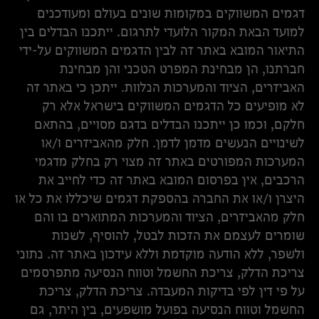
דגמים המשווקים במקומות שונים בעולם ומעודכנים
למועד הבאת המקור הלועדי לתרגום. ייתכנו הבדלים בין
התיאור המובא באתר זה לבין הדגמים המשווקים על-ידי
חברתנו, הן מבחינת המפרט הטכני והן מבחינת
האביזרים, הציוד והמערכות הנלוות. ייתכן כי באתר זה
לא מופיעים כל הדגמים המשווקים בישראל אלא רק
חלקם, וכמו כן ייתכנו הבדלים בדגם מסויים, בהתאם
לשינויים הנעשים מדמן לדמן. חלק מהאביזרים ו/או
המערכות המפורטים באתר זה מצוי רק בחלק מדגמי
הרכבים, אין בפרסום המובא באתר זה כדי לחייב את
היצרן ו/או את החברה בהספקת דגמים שיכללו את כל או
חלק מהאביזרים, הציוד והמערכות המתוארים בו והם
שומרים לעצמם את הזכות לבטל, להוסיף, לשנות
ולשפר, ללא הודעה מוקדמת וללא עידכון באתר זה. נתוני
צריכת הדלק, צריכת החשמל וטווח הנסיעה מתפרסמים
על פי דין לפי בדיקות המעבדה. צריכת הדלק, צריכת
החשמל וטווח הנסיעה בפועל מושפעים, בין היתר, גם