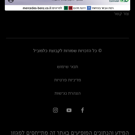
מרכזי שירות
צור קשר
© כל הזכויות שמורות לקבוצת כלמוביל
תנאי שימוש
מדיניות פרטיות
הצהרת נגישות
המידע והנתונים המופיעים באתר זה מתייחסים למגוון