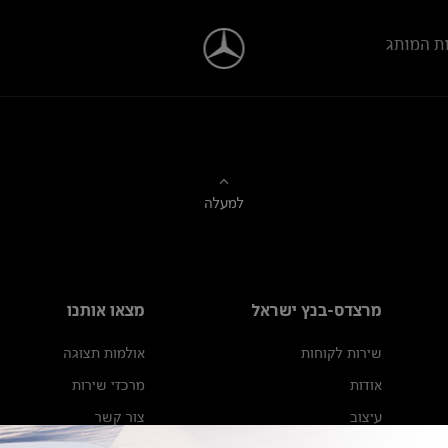
ת המותג
למעלה
מרצדס-בנץ ישראל
מצאו אותנו
שירות לקוחות
אולמות תצוגה
אודות
מרכזי שירות
עיצוב
צור קשר