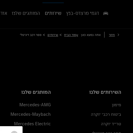
דגמי מרצדס-בנץ
שירותים
המותגים שלנו
אודו
>
>
חזור
אתה נמצא כאן
עמוד הבית
שירותים
ספר רכב דיגיטלי
השירותים שלנו
המותגים שלנו
מימון
Mercedes-AMG
ביטוח רכבי יוקרה
Mercedes-Maybach
טרייד יוקרה
Mercedes Electric