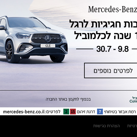
טכנולוגיה, חדשנות, בטיחות וקיימות
מגזין מרצדס-בנץ
ספרי רכב מרצדס-בנץ
נתוני זיהום אוויר וצריכת דלק וחשמל
נתוני תווית צמיגים
מחירון חלפים
קריאה חוזרת
הודעה על הטבות לרכבי מרצדס בהסדר
פשרה בתצ 56447-02-19
הסדר פשרה בתצ 56447-02-19
תקנון ימי מכירות 120 לכלמוביל
רטיות
הצהרת נגישות