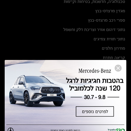
טכנולוגיה, חדשנות, בטיחות וקיימות
מגזין מרצדס-בנץ
ספרי רכב מרצדס-בנץ
נתוני זיהום אוויר וצריכת דלק וחשמל
נתוני תווית צמיגים
מחירון חלפים
קריאה חוזרת
הודעה על הטבות לרכבי מרצדס בהסדר פשרה בתצ 56447-02-19
הסדר פשרה בתצ 56447-02-19
תקנון ימי מכירות 120 לכלמוביל
מצאו אותנו
אולמות תצוגה