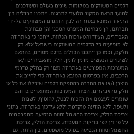
דגמים המשווקים במקומות שונים בעולם ומעודכנים
למועד הבאת המקור הלועדי לתרגום. ייתכנו הבדלים בין
התיאור המובא באתר זה לבין הדגמים המשווקים על-ידי
חברתנו, הן מבחינת המפרט הטכני והן מבחינת
האביזרים, הציוד והמערכות הנלוות. ייתכן כי באתר זה
לא מופיעים כל הדגמים המשווקים בישראל אלא רק
חלקם, וכמו כן ייתכנו הבדלים בדגם מסויים, בהתאם
לשינויים הנעשים מדמן לדמן. חלק מהאביזרים ו/או
המערכות המפורטים באתר זה מצוי רק בחלק מדגמי
הרכבים, אין בפרסום המובא באתר זה כדי לחייב את
היצרן ו/או את החברה בהספקת דגמים שיכללו את כל או
חלק מהאביזרים, הציוד והמערכות המתוארים בו והם
שומרים לעצמם את הזכות לבטל, להוסיף, לשנות
ולשפר, ללא הודעה מוקדמת וללא עידכון באתר זה. נתוני
צריכת הדלק, צריכת החשמל וטווח הנסיעה מתפרסמים
על פי דין לפי בדיקות המעבדה. צריכת הדלק, צריכת
החשמל וטווח הנסיעה בפועל מושפעים, בין היתר, גם