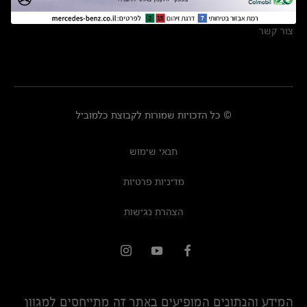
מרכזי שירות
צור קשר
© כל הזכויות שמורות לקבוצת כלמוביל
תנאי שימוש
מדיניות פרטיות
הצהרת נגישות
המידע והנתונים המופיעים באתר זה מתייחסים למגוון