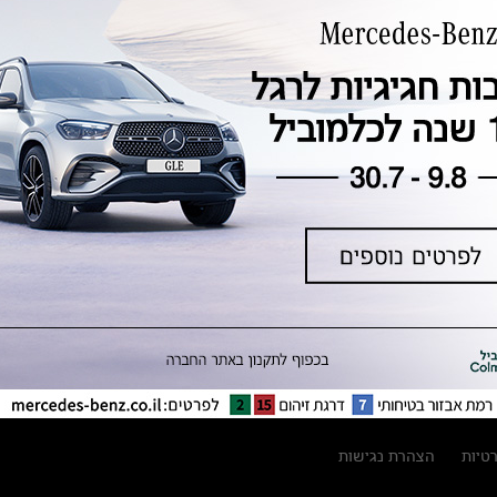
טכנולוגיה, חדשנות, בטיחות וקיימות
מגזין מרצדס-בנץ
ספרי רכב מרצדס-בנץ
נתוני זיהום אוויר וצריכת דלק וחשמל
נתוני תווית צמיגים
מחירון חלפים
קריאה חוזרת
הודעה על הטבות לרכבי מרצדס בהסדר
פשרה בתצ 56447-02-19
הסדר פשרה בתצ 56447-02-19
תקנון ימי מכירות 120 לכלמוביל
רטיות
הצהרת נגישות