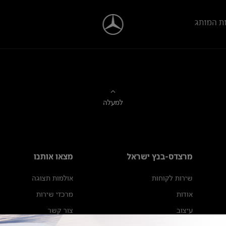
ת המותג
למעלה
מרצדס-בנץ ישראל
מצאו אותנו
שירות לקוחות
אולמות תצוגה
אודות
מרכזי שירות
עיצוב
צור קשר