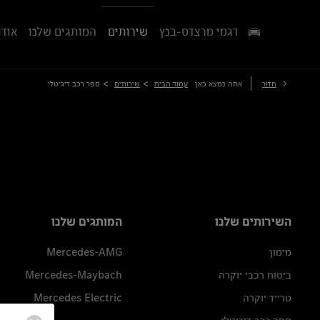
דגמי מרצדס-בנץ
שירותים
המותגים שלנו
אודו
>
>
חזור
אתה נמצא כאן
עמוד הבית
שירותים
ספר רכב דיגיטלי
השירותים שלנו
המותגים שלנו
מימון
Mercedes-AMG
ביטוח רכבי יוקרה
Mercedes-Maybach
טרייד יוקרה
Mercedes Electric