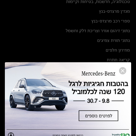
טכנולוגיה, חדשנות, בטיחות וקיימות
מגזין מרצדס-בנץ
ספרי רכב מרצדס-בנץ
נתוני זיהום אוויר וצריכת דלק וחשמל
נתוני תווית צמיגים
מחירון חלפים
קריאה חוזרת
הודעה על הטבות לרכבי מרצדס בהסדר פשרה בתצ 56447-02-19
הסדר פשרה בתצ 56447-02-19
תקנון ימי מכירות 120 לכלמוביל
מצאו אותנו
אולמות תצוגה