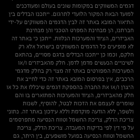
דגמים המשווקים במקומות שונים בעולם ומעודכנים
למועד הבאת המקור הלועדי לתרגום. ייתכנו הבדלים בין
התיאור המובא באתר זה לבין הדגמים המשווקים על-ידי
חברתנו, הן מבחינת המפרט הטכני והן מבחינת
האביזרים, הציוד והמערכות הנלוות. ייתכן כי באתר זה
לא מופיעים כל הדגמים המשווקים בישראל אלא רק
חלקם, וכמו כן ייתכנו הבדלים בדגם מסויים, בהתאם
לשינויים הנעשים מדמן לדמן. חלק מהאביזרים ו/או
המערכות המפורטים באתר זה מצוי רק בחלק מדגמי
הרכבים, אין בפרסום המובא באתר זה כדי לחייב את
היצרן ו/או את החברה בהספקת דגמים שיכללו את כל או
חלק מהאביזרים, הציוד והמערכות המתוארים בו והם
שומרים לעצמם את הזכות לבטל, להוסיף, לשנות
ולשפר, ללא הודעה מוקדמת וללא עידכון באתר זה. נתוני
צריכת הדלק, צריכת החשמל וטווח הנסיעה מתפרסמים
על פי דין לפי בדיקות המעבדה. צריכת הדלק, צריכת
החשמל וטווח הנסיעה בפועל מושפעים, בין היתר, גם