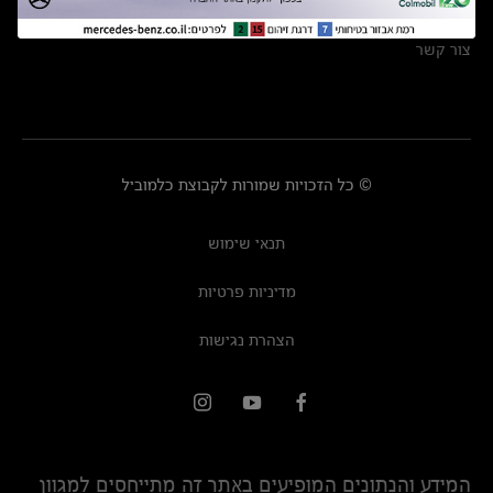
מרכזי שירות
צור קשר
© כל הזכויות שמורות לקבוצת כלמוביל
תנאי שימוש
מדיניות פרטיות
הצהרת נגישות
המידע והנתונים המופיעים באתר זה מתייחסים למגוון