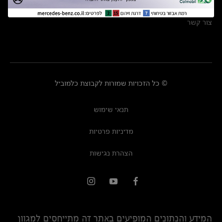
מרכזי שירות
צור קשר
© כל הזכויות שמורות לקבוצת כלמוביל
תנאי שימוש
מדיניות פרטיות
הצהרת נגישות
המידע והנתונים המופיעים באתר זה מתייחסים למגוון