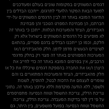
דגמים המשווקים במקומות שונים בעולם ומעודכנים
למועד הבאת המקור הלועדי לתרגום. ייתכנו הבדלים בין
התיאור המובא באתר זה לבין הדגמים המשווקים על-ידי
חברתנו, הן מבחינת המפרט הטכני והן מבחינת
האביזרים, הציוד והמערכות הנלוות. ייתכן כי באתר זה
לא מופיעים כל הדגמים המשווקים בישראל אלא רק
חלקם, וכמו כן ייתכנו הבדלים בדגם מסויים, בהתאם
לשינויים הנעשים מדמן לדמן. חלק מהאביזרים ו/או
המערכות המפורטים באתר זה מצוי רק בחלק מדגמי
הרכבים, אין בפרסום המובא באתר זה כדי לחייב את
היצרן ו/או את החברה בהספקת דגמים שיכללו את כל או
חלק מהאביזרים, הציוד והמערכות המתוארים בו והם
שומרים לעצמם את הזכות לבטל, להוסיף, לשנות
ולשפר, ללא הודעה מוקדמת וללא עידכון באתר זה. נתוני
צריכת הדלק, צריכת החשמל וטווח הנסיעה מתפרסמים
על פי דין לפי בדיקות המעבדה. צריכת הדלק, צריכת
החשמל וטווח הנסיעה בפועל מושפעים, בין היתר, גם