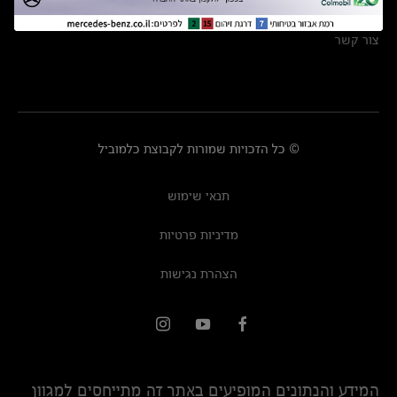
מרכזי שירות
צור קשר
© כל הזכויות שמורות לקבוצת כלמוביל
תנאי שימוש
מדיניות פרטיות
הצהרת נגישות
המידע והנתונים המופיעים באתר זה מתייחסים למגוון