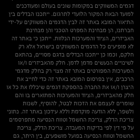
דגמים המשווקים במקומות שונים בעולם ומעודכנים
למועד הבאת המקור הלועדי לתרגום. ייתכנו הבדלים בין
התיאור המובא באתר זה לבין הדגמים המשווקים על-ידי
חברתנו, הן מבחינת המפרט הטכני והן מבחינת
האביזרים, הציוד והמערכות הנלוות. ייתכן כי באתר זה
לא מופיעים כל הדגמים המשווקים בישראל אלא רק
חלקם, וכמו כן ייתכנו הבדלים בדגם מסויים, בהתאם
לשינויים הנעשים מדמן לדמן. חלק מהאביזרים ו/או
המערכות המפורטים באתר זה מצוי רק בחלק מדגמי
הרכבים, אין בפרסום המובא באתר זה כדי לחייב את
היצרן ו/או את החברה בהספקת דגמים שיכללו את כל או
חלק מהאביזרים, הציוד והמערכות המתוארים בו והם
שומרים לעצמם את הזכות לבטל, להוסיף, לשנות
ולשפר, ללא הודעה מוקדמת וללא עידכון באתר זה. נתוני
צריכת הדלק, צריכת החשמל וטווח הנסיעה מתפרסמים
על פי דין לפי בדיקות המעבדה. צריכת הדלק, צריכת
החשמל וטווח הנסיעה בפועל מושפעים, בין היתר, גם