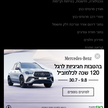
טכנולוגיה, חדשנות, בטיחות וקיימות
מגזין מרצדס-בנץ
ספרי רכב מרצדס-בנץ
נתוני זיהום אוויר וצריכת דלק וחשמל
נתוני תווית צמיגים
מחירון חלפים
קריאה חוזרת
הודעה על הטבות לרכבי מרצדס בהסדר פשרה בתצ 56447-02-19
הסדר פשרה בתצ 56447-02-19
תקנון ימי מכירות 120 לכלמוביל
מצאו אותנו
אולמות תצוגה