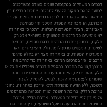
דגמים המשווקים במקומות שונים בעולם ומעודכנים
למועד הבאת המקור הלועדי לתרגום. ייתכנו הבדלים בין
התיאור המובא באתר זה לבין הדגמים המשווקים על-ידי
חברתנו, הן מבחינת המפרט הטכני והן מבחינת
האביזרים, הציוד והמערכות הנלוות. ייתכן כי באתר זה
לא מופיעים כל הדגמים המשווקים בישראל אלא רק
חלקם, וכמו כן ייתכנו הבדלים בדגם מסויים, בהתאם
לשינויים הנעשים מדמן לדמן. חלק מהאביזרים ו/או
המערכות המפורטים באתר זה מצוי רק בחלק מדגמי
הרכבים, אין בפרסום המובא באתר זה כדי לחייב את
היצרן ו/או את החברה בהספקת דגמים שיכללו את כל או
חלק מהאביזרים, הציוד והמערכות המתוארים בו והם
שומרים לעצמם את הזכות לבטל, להוסיף, לשנות
ולשפר, ללא הודעה מוקדמת וללא עידכון באתר זה. נתוני
צריכת הדלק, צריכת החשמל וטווח הנסיעה מתפרסמים
על פי דין לפי בדיקות המעבדה. צריכת הדלק, צריכת
החשמל וטווח הנסיעה בפועל מושפעים, בין היתר, גם