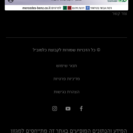
מרכזי שירות
צור קשר
© כל הזכויות שמורות לקבוצת כלמוביל
תנאי שימוש
מדיניות פרטיות
הצהרת נגישות
המידע והנתונים המופיעים באתר זה מתייחסים למגוון