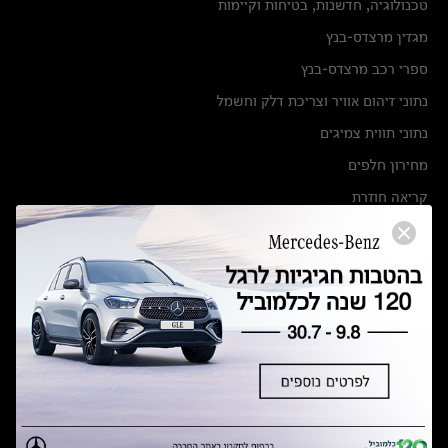
טכנולוגיה, חדשנות, בטיחות וקיימות
מגזין מרצדס-בנץ
ספרי רכב מרצדס-בנץ
נתוני זיהום אוויר וצריכת דלק וחשמל
נתוני תווית צמיגים
מחירון חלפים
קריאה חוזרת
הודעה על הטבות לרכבי מרצדס בהסדר פשרה בתצ 56447-02-19
הסדר פשרה בתצ 56447-02-19
תקנון ימי מכירות 120 לכלמוביל
מצאו אותנו
אולמות תצוגה