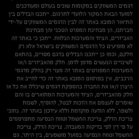
דגמים המשווקים במקומות שונים בעולם ומעודכנים
למועד הבאת המקור הלועדי לתרגום. ייתכנו הבדלים בין
התיאור המובא באתר זה לבין הדגמים המשווקים על-ידי
חברתנו, הן מבחינת המפרט הטכני והן מבחינת
האביזרים, הציוד והמערכות הנלוות. ייתכן כי באתר זה
לא מופיעים כל הדגמים המשווקים בישראל אלא רק
חלקם, וכמו כן ייתכנו הבדלים בדגם מסויים, בהתאם
לשינויים הנעשים מדמן לדמן. חלק מהאביזרים ו/או
המערכות המפורטים באתר זה מצוי רק בחלק מדגמי
הרכבים, אין בפרסום המובא באתר זה כדי לחייב את
היצרן ו/או את החברה בהספקת דגמים שיכללו את כל או
חלק מהאביזרים, הציוד והמערכות המתוארים בו והם
שומרים לעצמם את הזכות לבטל, להוסיף, לשנות
ולשפר, ללא הודעה מוקדמת וללא עידכון באתר זה. נתוני
צריכת הדלק, צריכת החשמל וטווח הנסיעה מתפרסמים
על פי דין לפי בדיקות המעבדה. צריכת הדלק, צריכת
החשמל וטווח הנסיעה בפועל מושפעים, בין היתר, גם