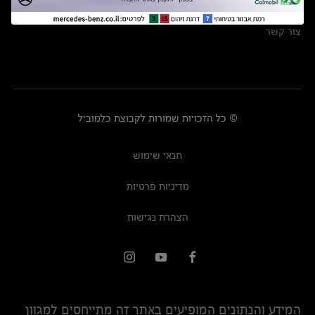
מרכזי שירות
צור קשר
© כל הזכויות שמורות לקבוצת כלמוביל
תנאי שימוש
מדיניות פרטיות
הצהרת נגישות
המידע והנתונים המופיעים באתר זה מתייחסים למגוון