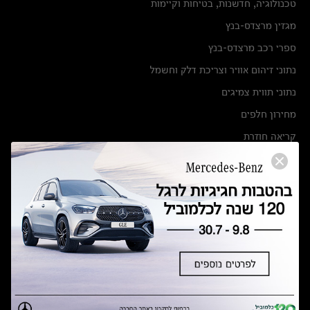
טכנולוגיה, חדשנות, בטיחות וקיימות
מגזין מרצדס-בנץ
ספרי רכב מרצדס-בנץ
נתוני זיהום אוויר וצריכת דלק וחשמל
נתוני תווית צמיגים
מחירון חלפים
קריאה חוזרת
הודעה על הטבות לרכבי מרצדס בהסדר פשרה בתצ 56447-02-19
הסדר פשרה בתצ 56447-02-19
תקנון ימי מכירות 120 לכלמוביל
מצאו אותנו
אולמות תצוגה