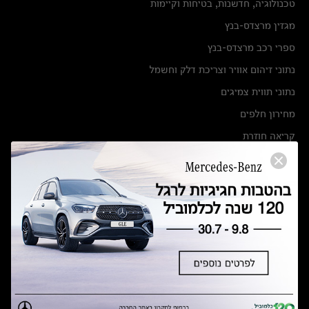
טכנולוגיה, חדשנות, בטיחות וקיימות
מגזין מרצדס-בנץ
ספרי רכב מרצדס-בנץ
נתוני זיהום אוויר וצריכת דלק וחשמל
נתוני תווית צמיגים
מחירון חלפים
קריאה חוזרת
הודעה על הטבות לרכבי מרצדס בהסדר פשרה בתצ 56447-02-19
הסדר פשרה בתצ 56447-02-19
תקנון ימי מכירות 120 לכלמוביל
מצאו אותנו
אולמות תצוגה