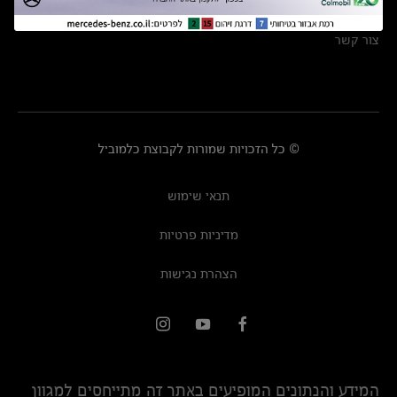
מרכזי שירות
צור קשר
© כל הזכויות שמורות לקבוצת כלמוביל
תנאי שימוש
מדיניות פרטיות
הצהרת נגישות
המידע והנתונים המופיעים באתר זה מתייחסים למגוון