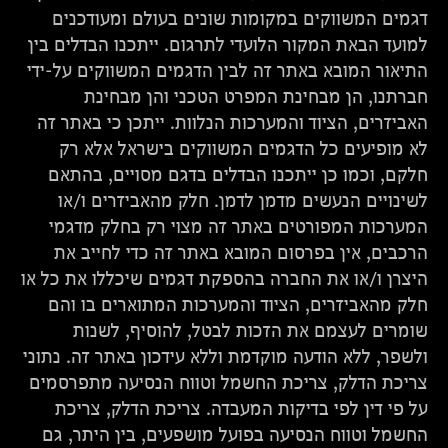
דגמים המשווקים במקומות שונים בעולם ומעודכנים
למועד הבאת המקור הלועדי לתרגום. ייתכנו הבדלים בין
התיאור המובא באתר זה לבין הדגמים המשווקים על-ידי
חברתנו, הן מבחינת המפרט הטכני והן מבחינת
האביזרים, הציוד והמערכות הנלוות. ייתכן כי באתר זה
לא מופיעים כל הדגמים המשווקים בישראל אלא רק
חלקם, וכמו כן ייתכנו הבדלים בדגם מסויים, בהתאם
לשינויים הנעשים מדמן לדמן. חלק מהאביזרים ו/או
המערכות המפורטים באתר זה מצוי רק בחלק מדגמי
הרכבים, אין בפרסום המובא באתר זה כדי לחייב את
היצרן ו/או את החברה בהספקת דגמים שיכללו את כל או
חלק מהאביזרים, הציוד והמערכות המתוארים בו והם
שומרים לעצמם את הזכות לבטל, להוסיף, לשנות
ולשפר, ללא הודעה מוקדמת וללא עידכון באתר זה. נתוני
צריכת הדלק, צריכת החשמל וטווח הנסיעה מתפרסמים
על פי דין לפי בדיקות המעבדה. צריכת הדלק, צריכת
החשמל וטווח הנסיעה בפועל מושפעים, בין היתר, גם