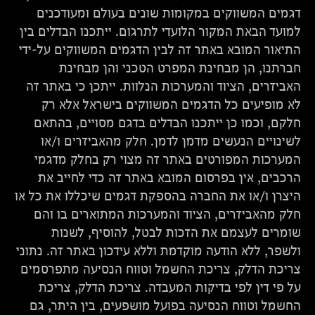
דגמים המשווקים במקומות שונים בעולם ומעודכנים
למועד הבאת המקור הלועדי לתרגום. ייתכנו הבדלים בין
התיאור המובא באתר זה לבין הדגמים המשווקים על-ידי
חברתנו, הן מבחינת המפרט הטכני והן מבחינת
האביזרים, הציוד והמערכות הנלוות. ייתכן כי באתר זה
לא מופיעים כל הדגמים המשווקים בישראל אלא רק
חלקם, וכמו כן ייתכנו הבדלים בדגם מסויים, בהתאם
לשינויים הנעשים מדמן לדמן. חלק מהאביזרים ו/או
המערכות המפורטים באתר זה מצוי רק בחלק מדגמי
הרכבים, אין בפרסום המובא באתר זה כדי לחייב את
היצרן ו/או את החברה בהספקת דגמים שיכללו את כל או
חלק מהאביזרים, הציוד והמערכות המתוארים בו והם
שומרים לעצמם את הזכות לבטל, להוסיף, לשנות
ולשפר, ללא הודעה מוקדמת וללא עידכון באתר זה. נתוני
צריכת הדלק, צריכת החשמל וטווח הנסיעה מתפרסמים
על פי דין לפי בדיקות המעבדה. צריכת הדלק, צריכת
החשמל וטווח הנסיעה בפועל מושפעים, בין היתר, גם