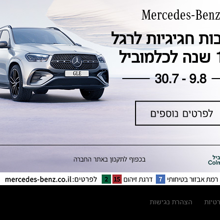
טכנולוגיה, חדשנות, בטיחות וקיימות
מגזין מרצדס-בנץ
ספרי רכב מרצדס-בנץ
נתוני זיהום אוויר וצריכת דלק וחשמל
נתוני תווית צמיגים
מחירון חלפים
קריאה חוזרת
הודעה על הטבות לרכבי מרצדס בהסדר
פשרה בתצ 56447-02-19
הסדר פשרה בתצ 56447-02-19
תקנון ימי מכירות 120 לכלמוביל
רטיות
הצהרת נגישות