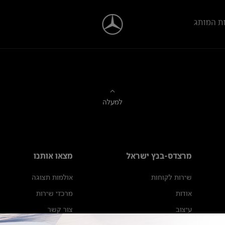
ת המותג
למעלה
מרצדס-בנץ ישראל
מצאו אותנו
שירות לקוחות
אולמות תצוגה
אודות
מרכזי שירות
עיצוב
צור קשר