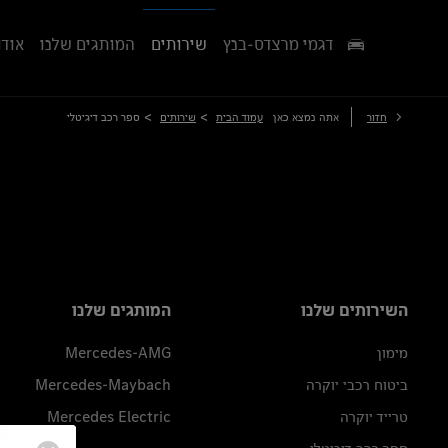
דגמי מרצדס-בנץ
שירותים
המותגים שלנו
אודו
>
>
חזור
אתה נמצא כאן
עמוד הבית
שירותים
ספר רכב דיגיטלי
השירותים שלנו
המותגים שלנו
מימון
Mercedes-AMG
ביטוח רכבי יוקרה
Mercedes-Maybach
טרייד יוקרה
Mercedes Electric