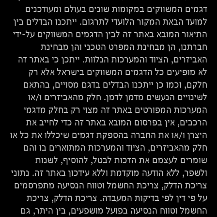
דגמים המשווקים במקומות שונים בעולם ומעודכנים
למועד הבאת המקור הלועדי לתרגום. ייתכנו הבדלים בין
התיאור המובא באתר זה לבין הדגמים המשווקים על-ידי
חברתנו, הן מבחינת המפרט הטכני והן מבחינת
האביזרים, הציוד והמערכות הנלוות. ייתכן כי באתר זה
לא מופיעים כל הדגמים המשווקים בישראל אלא רק
חלקם, וכמו כן ייתכנו הבדלים בדגם מסויים, בהתאם
לשינויים הנעשים מדמן לדמן. חלק מהאביזרים ו/או
המערכות המפורטים באתר זה מצוי רק בחלק מדגמי
הרכבים, אין בפרסום המובא באתר זה כדי לחייב את
היצרן ו/או את החברה בהספקת דגמים שיכללו את כל או
חלק מהאביזרים, הציוד והמערכות המתוארים בו והם
שומרים לעצמם את הזכות לבטל, להוסיף, לשנות
ולשפר, ללא הודעה מוקדמת וללא עידכון באתר זה. נתוני
צריכת הדלק, צריכת החשמל וטווח הנסיעה מתפרסמים
על פי דין לפי בדיקות המעבדה. צריכת הדלק, צריכת
החשמל וטווח הנסיעה בפועל מושפעים, בין היתר, גם