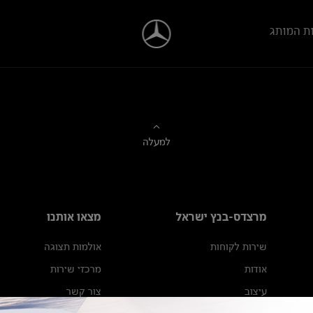
ת המותג
למעלה
מרצדס-בנץ ישראל
מצאו אותנו
שירות לקוחות
אולמות תצוגה
אודות
מרכזי שירות
עיצוב
צור קשר