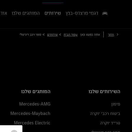
דגמי מרצדס-בנץ
שירותים
המותגים שלנו
אודו
>
>
חזור
אתה נמצא כאן
עמוד הבית
שירותים
ספר רכב דיגיטלי
השירותים שלנו
המותגים שלנו
מימון
Mercedes-AMG
ביטוח רכבי יוקרה
Mercedes-Maybach
טרייד יוקרה
Mercedes Electric