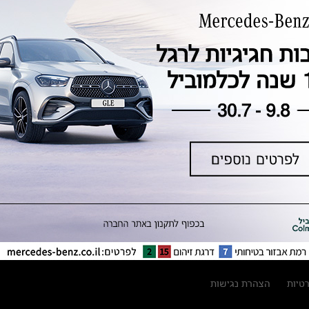
טכנולוגיה, חדשנות, בטיחות וקיימות
מגזין מרצדס-בנץ
ספרי רכב מרצדס-בנץ
נתוני זיהום אוויר וצריכת דלק וחשמל
נתוני תווית צמיגים
מחירון חלפים
קריאה חוזרת
הודעה על הטבות לרכבי מרצדס בהסדר
פשרה בתצ 56447-02-19
הסדר פשרה בתצ 56447-02-19
תקנון ימי מכירות 120 לכלמוביל
רטיות
הצהרת נגישות