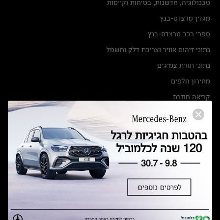
טכנולוגיה, חדשנות, בטיחות וקיימות
מגזין מרצדס-בנץ
ספרי רכב מרצדס-בנץ
נתוני זיהום אוויר וצריכת דלק וחשמל
נתוני תווית צמיגים
מחירון חלפים
קריאה חוזרת
הודעה על הטבות לרכבי מרצדס בהסדר פשרה בתצ 56447-02-19
הסדר פשרה בתצ 56447-02-19
תקנון ימי מכירות 120 לכלמוביל
מצאו אותנו
אולמות תצוגה