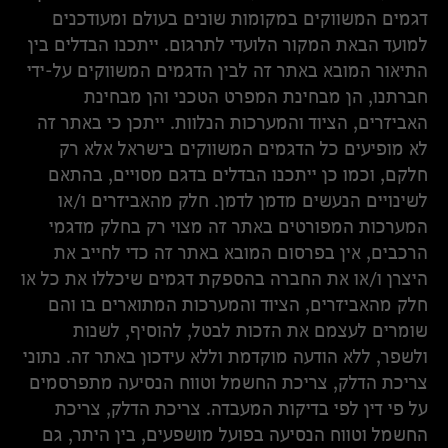
דגמים המשווקים במקומות שונים בעולם ומעודכנים
למועד הבאת המקור הלועדי לתרגום. ייתכנו הבדלים בין
התיאור המובא באתר זה לבין הדגמים המשווקים על-ידי
חברתנו, הן מבחינת המפרט הטכני והן מבחינת
האביזרים, הציוד והמערכות הנלוות. ייתכן כי באתר זה
לא מופיעים כל הדגמים המשווקים בישראל אלא רק
חלקם, וכמו כן ייתכנו הבדלים בדגם מסויים, בהתאם
לשינויים הנעשים מדמן לדמן. חלק מהאביזרים ו/או
המערכות המפורטים באתר זה מצוי רק בחלק מדגמי
הרכבים, אין בפרסום המובא באתר זה כדי לחייב את
היצרן ו/או את החברה בהספקת דגמים שיכללו את כל או
חלק מהאביזרים, הציוד והמערכות המתוארים בו והם
שומרים לעצמם את הזכות לבטל, להוסיף, לשנות
ולשפר, ללא הודעה מוקדמת וללא עידכון באתר זה. נתוני
צריכת הדלק, צריכת החשמל וטווח הנסיעה מתפרסמים
על פי דין לפי בדיקות המעבדה. צריכת הדלק, צריכת
החשמל וטווח הנסיעה בפועל מושפעים, בין היתר, גם