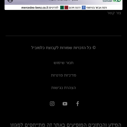
מרכזי שירות
צור קשר
© כל הזכויות שמורות לקבוצת כלמוביל
תנאי שימוש
מדיניות פרטיות
הצהרת נגישות
המידע והנתונים המופיעים באתר זה מתייחסים למגוון